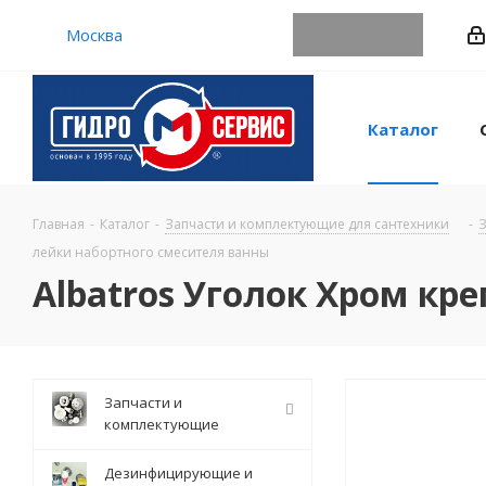
Москва
Каталог
Главная
-
Каталог
-
Запчасти и комплектующие для сантехники
-
З
лейки набортного смесителя ванны
Albatros Уголок Хром кр
Запчасти и
комплектующие
Дезинфицирующие и