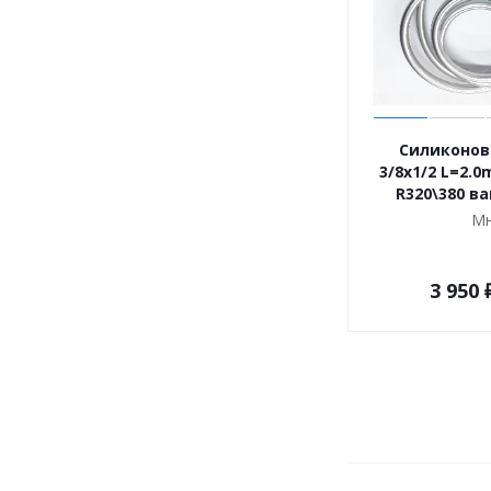
Силиконов
3/8x1/2 L=2.
R320\380 в
Мн
3 950