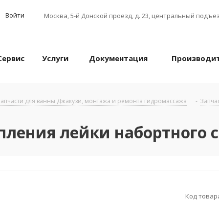
Войти
Москва
,
5-й Донской проезд, д. 23, центральный подъез
Сервис
Услуги
Документация
Производи
апчасти для ванны Джакузи, монтажа и ремонта гидромассажа
-
Запча
епления лейки набортного
Код товар