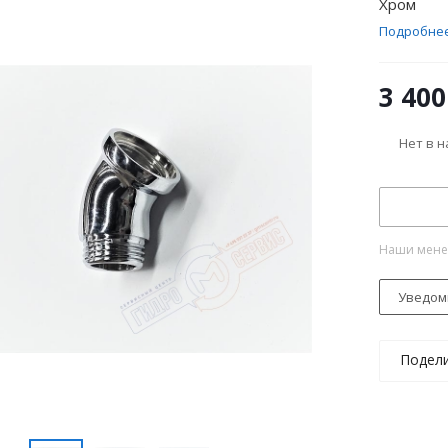
Хром
Подробне
3 400
Нет в 
Наши менед
Уведом
Подел