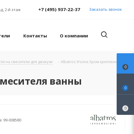
+7 (495) 937-22-37
Заказать звонок
д, 2-й этаж
тели
Контакты
О компании
сти на смесители для джакузи
-
Albatros Уголок Хром крепления
0
 смесителя ванны
0
0
а:
99-008580