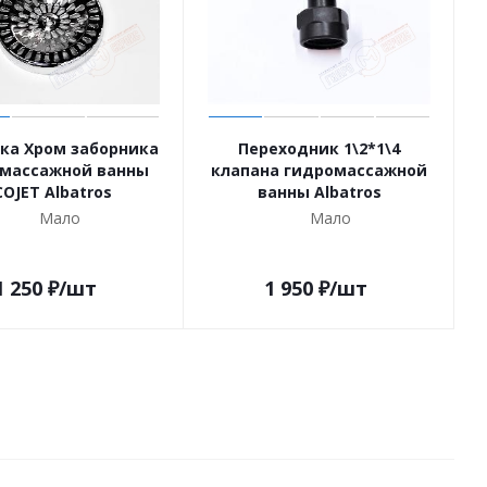
ка Хром заборника
Переходник 1\2*1\4
массажной ванны
клапана гидромассажной
COJET Albatros
ванны Albatros
Мало
Мало
1 250
₽
/шт
1 950
₽
/шт