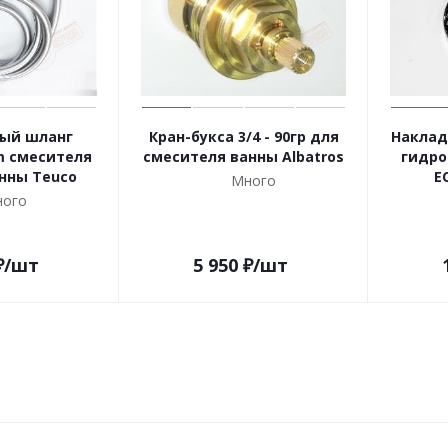
ый шланг
Кран-букса 3/4 - 90гр для
Наклад
0m смесителя
смесителя ванны Albatros
гидро
анны Teuco
E
Много
ого
₽
/шт
5 950
₽
/шт