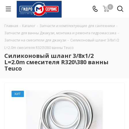
0
Главная
-
Каталог
-
Запчасти и комплектующие для сантехники
-
Запчасти для ванны Джакузи, монтажа и ремонта гидромассажа
-
Запчасти на смесители для джакузи
-
Силиконовый шланг 3/8x1/2
L=2.0m смесителя R320\380 ванны Teuco
Силиконовый шланг 3/8x1/2
L=2.0m смесителя R320\380 ванны
Teuco
ХИТ