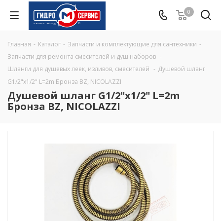
0
Главная
-
Каталог
-
Запчасти и комплектующие для сантехники
-
Запчасти для ремонта смесителей и душ наборов
-
Шланги для душевых леек, изливов, смесителей
-
Душевой шланг
G1/2"х1/2" L=2m Бронза BZ, NICOLAZZI
Душевой шланг G1/2"х1/2" L=2m
Бронза BZ, NICOLAZZI