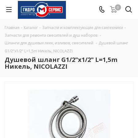
0
Главная
-
Каталог
-
Запчасти и комплектующие для сантехники
-
Запчасти для ремонта смесителей и душ наборов
-
Шланги для душевых леек, изливов, смесителей
-
Душевой шланг
G1/2"х1/2" L=1,5m Никель, NICOLAZZI
Душевой шланг G1/2"х1/2" L=1,5m
Никель, NICOLAZZI