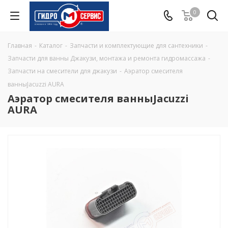
0
Главная
-
Каталог
-
Запчасти и комплектующие для сантехники
-
Запчасти для ванны Джакузи, монтажа и ремонта гидромассажа
-
Запчасти на смесители для джакузи
-
Аэратор смесителя
ванныJacuzzi AURA
Аэратор смесителя ванныJacuzzi
AURA