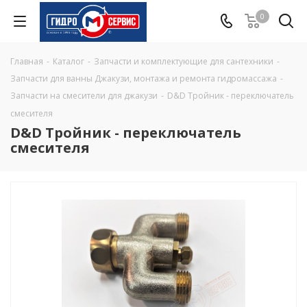
0
Главная
-
Каталог
-
Запчасти и комплектующие для сантехники
-
Запчасти для ванны Джакузи, монтажа и ремонта гидромассажа
-
Запчасти на смесители для джакузи
-
D&D Тройник - переключатель
смесителя
D&D Тройник - переключатель
смесителя