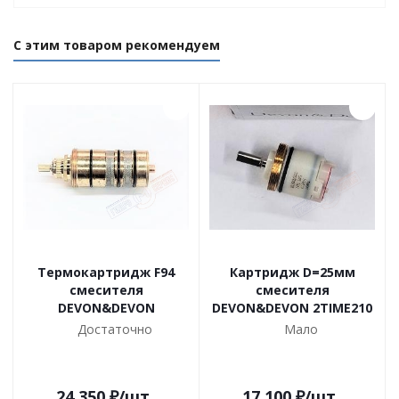
С этим товаром рекомендуем
Термокартридж F94
Картридж D=25мм
смесителя
смесителя
DEVON&DEVON
DEVON&DEVON 2TIME210
Достаточно
Мало
24 350
₽
/шт
17 100
₽
/шт