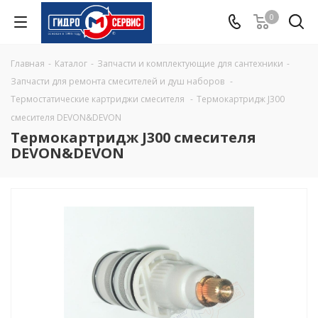
0
Главная
-
Каталог
-
Запчасти и комплектующие для сантехники
-
Запчасти для ремонта смесителей и душ наборов
-
Термостатические картриджи смесителя
-
Термокартридж J300
смесителя DEVON&DEVON
Термокартридж J300 смесителя
DEVON&DEVON