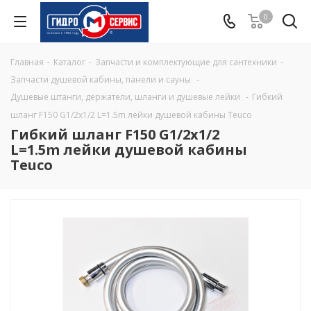
0
Главная
-
Каталог
-
Запчасти и комплектующие для сантехники
-
Запчасти душевой кабины, панели и сауны
-
Душевые штанги, держатели, шланги и душевые лейки
-
Гибкий
шланг F150 G1/2x1/2 L=1.5m лейки душевой кабины Teuco
Гибкий шланг F150 G1/2x1/2
L=1.5m лейки душевой кабины
Teuco