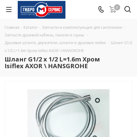
0
Главная
-
Каталог
-
Запчасти и комплектующие для сантехники
-
Запчасти душевой кабины, панели и сауны
-
Душевые штанги, держатели, шланги и душевые лейки
-
Шланг G1/2
x 1/2 L=1.6m Хром Isiflex AXOR \ HANSGROHE
Шланг G1/2 x 1/2 L=1.6m Хром
Isiflex AXOR \ HANSGROHE