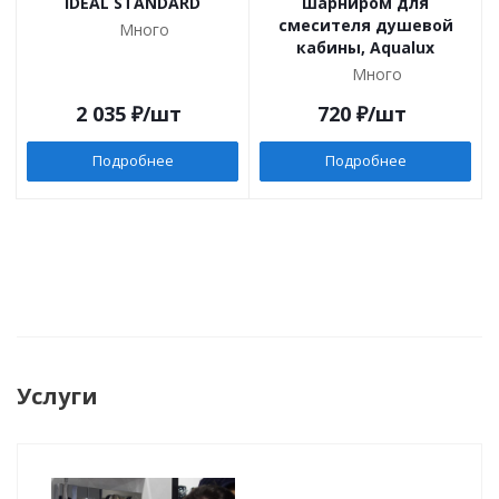
IDEAL STANDARD
шарниром для
смесителя душевой
Много
кабины, Aqualux
Много
2 035
₽
/шт
720
₽
/шт
Подробнее
Подробнее
Услуги