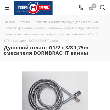
0
Главная
-
Каталог
-
Запчасти и комплектующие для сантехники
-
Запчасти для ванны Джакузи, монтажа и ремонта гидромассажа
-
Запчасти на смесители для джакузи
-
Душевой шланг G1/2 х 3/8
1,75m смесителя DORNBRACHT ванны
Душевой шланг G1/2 х 3/8 1,75m
смесителя DORNBRACHT ванны