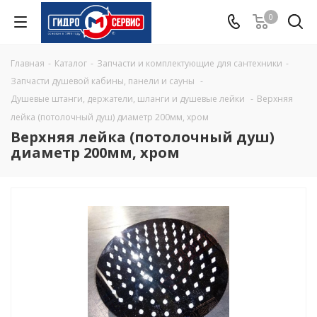
0
Главная
-
Каталог
-
Запчасти и комплектующие для сантехники
-
Запчасти душевой кабины, панели и сауны
-
Душевые штанги, держатели, шланги и душевые лейки
-
Верхняя
лейка (потолочный душ) диаметр 200мм, хром
Верхняя лейка (потолочный душ)
диаметр 200мм, хром