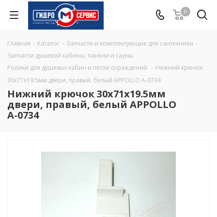
0
Главная
-
Каталог
-
Запчасти и комплектующие для сантехники
-
Запчасти душевой кабины, панели и сауны
-
Ролики для душевых кабин и петли ограждений
-
Нижний крючок
30х71х19.5мм двери, правый, белый APPOLLO A-0734
Нижний крючок 30х71х19.5мм
двери, правый, белый APPOLLO
A-0734