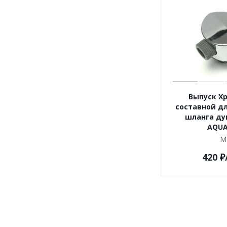
Выпуск Х
составной д
шланга ду
AQUA
М
420
₽