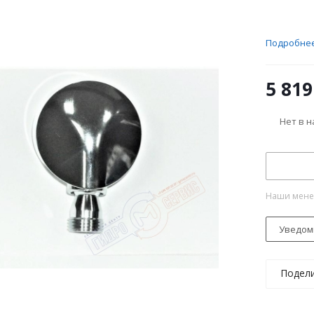
Подробне
5 819
Нет в 
Наши менед
Уведом
Подел