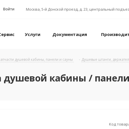
Войти
Москва
,
5-й Донской проезд, д. 23, центральный подъез
Сервис
Услуги
Документация
Производи
апчасти душевой кабины, панели и сауны
-
Душевые штанги, держател
а душевой кабины / пане
Код товар