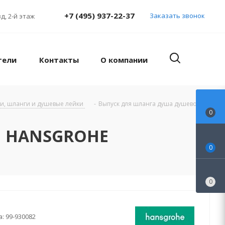
+7 (495) 937-22-37
Заказать звонок
д, 2-й этаж
тели
Контакты
О компании
и, шланги и душевые лейки
-
Выпуск для шланга душа душевой
0
ли HANSGROHE
0
0
а:
99-930082