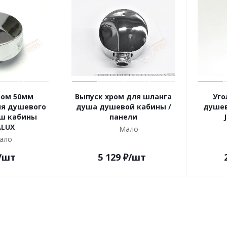
ром 50мм
Выпуск хром для шланга
Уго
ля душевого
душа душевой кабины /
душев
ш кабины
панели
LUX
Мало
ало
/шт
5 129
₽
/шт