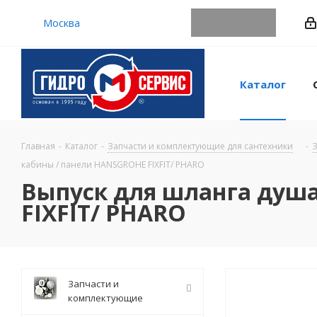
Москва
Каталог
Главная
-
Каталог
-
Запчасти и комплектующие для сантехники
-
З
кабины / панели HANSGROHE FIXFIT/ PHARO
Выпуск для шланга душ
FIXFIT/ PHARO
Запчасти и
комплектующие