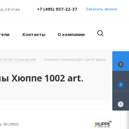
+7 (495) 937-22-37
Заказать звонок
д, 2-й этаж
тели
Контакты
О компании
 и петли ограждений
-
Комплект роликов для одной двери
0
 Хюппе 1002 art.
0
0
а:
99-29920