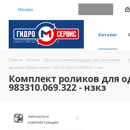
Москва
Каталог
Главная
-
Каталог
-
Запчасти и комплектующие для сантехники
-
З
душевой кабины Хюппе 1002 art. 983310.069.322 - нзкз
Комплект роликов для о
983310.069.322 - нзкз
Запчасти и
комплектующие