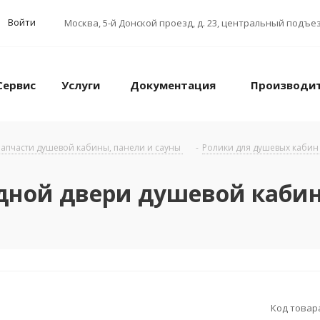
Войти
Москва
,
5-й Донской проезд, д. 23, центральный подъез
Сервис
Услуги
Документация
Производи
апчасти душевой кабины, панели и сауны
-
Ролики для душевых кабин
дной двери душевой кабины
Код товар