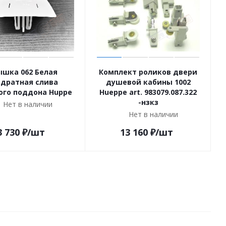
ышка 062 Белая
Комплект роликов двери
адратная слива
душевой кабины 1002
го поддона Huppe
Hueppe art. 983079.087.322
-нзкз
Нет в наличии
Нет в наличии
3 730
₽
/шт
13 160
₽
/шт