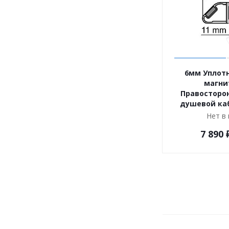
6мм Уплотн
магни
Правосторо
душевой ка
Нет в
7 890