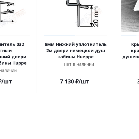
итель 032
8мм Нижний уплотнитель
Кр
тный
2м двери немецкой душ
кр
нний двери
кабины Hueppe
душево
бины Huppe
Нет в наличии
 наличии
₽
/шт
7 130
₽
/шт