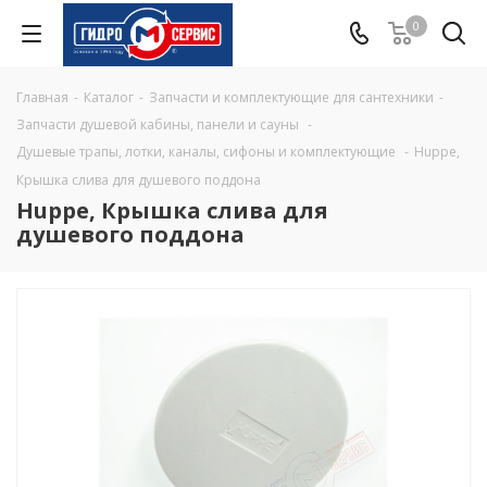
0
Главная
-
Каталог
-
Запчасти и комплектующие для сантехники
-
Запчасти душевой кабины, панели и сауны
-
Душевые трапы, лотки, каналы, сифоны и комплектующие
-
Huppe,
Крышка слива для душевого поддона
Huppe, Крышка слива для
душевого поддона