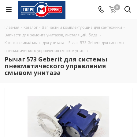
0
Главная
-
Каталог
-
Запчасти и комплектующие для сантехники
-
Запчасти для ремонта унитазов, инсталяций, биде
-
Кнопка слива/смыва для унитаза
-
Рычаг 573 Geberit для системы
пневматического управления смывом унитаза
Рычаг 573 Geberit для системы
пневматического управления
смывом унитаза