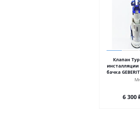
Клапан Typ
инсталляции 
бачка GEBERIT
Мн
6 300