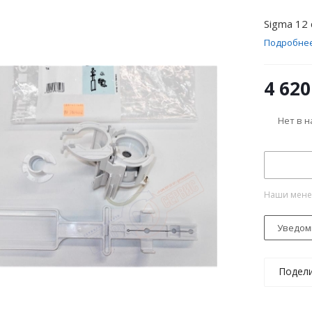
Sigma 12 
Подробне
4 620
Нет в 
Наши менед
Уведом
Подел