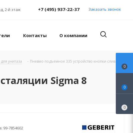
+7 (495) 937-22-37
Заказать звонок
д, 2-й этаж
тели
Контакты
О компании
 для унитаза
-
Пневмо подъемное 335 устройство кнопки слива
0
сталяции Sigma 8
0
0
а:
99-7854602