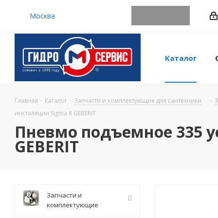
Москва
Каталог
Главная
-
Каталог
-
Запчасти и комплектующие для сантехники
-
З
инсталяции Sigma 8 GEBERIT
Пневмо подъемное 335 у
GEBERIT
Запчасти и
комплектующие