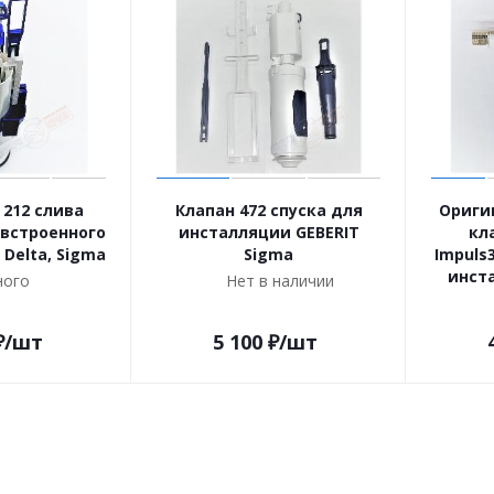
 212 слива
Клапан 472 спуска для
Ориги
встроенного
инсталляции GEBERIT
кл
 Delta, Sigma
Sigma
Impuls
инста
ого
Нет в наличии
₽
/шт
5 100
₽
/шт