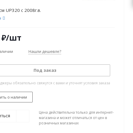
см UP320 с 2008г.в.
е
₽
/шт
наличии
Нашли дешевле?
Под заказ
жеры обязательно свяжутся с вами и уточнят условия заказа
ить о наличии
Цена действительна только для интернет-
иться
магазина и может отличаться от цен в
розничных магазинах