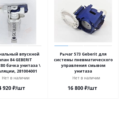
нальный впускной
Рычаг 573 Geberit для
апан 84 GEBERIT
системы пневматического
380 бачка унитаза \
управления смывом
ляции, 281004001
унитаза
Нет в наличии
Нет в наличии
4 920
₽
/шт
16 800
₽
/шт