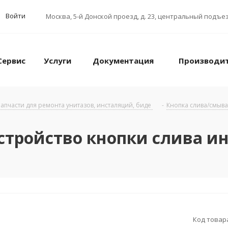
Войти
Москва
,
5-й Донской проезд, д. 23, центральный подъез
Сервис
Услуги
Документация
Производи
апчасти для ремонта унитазов, инсталяций, биде
-
Кнопка слива/смыва
стройство кнопки слива ин
Код товар