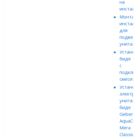
на
инстал
Монтаж
инсталя
для
подвесн
унитаза
Установ
биде
с
подклю
смесите
Установ
электро
унитаза
биде
Geberit
AquaCle
Mera
Classic