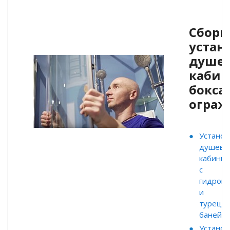
Сборк
устан
душе
кабин
бокса,
ограж
Установ
душево
кабины
с
гидром
и
турецк
баней
Установ