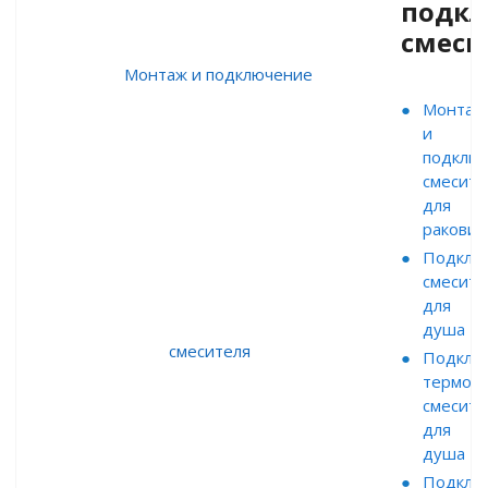
подк
смеси
Монтаж
и
подклю
смесите
для
ракови
Подклю
смесите
для
душа
Подклю
термост
смесите
для
душа
Подклю