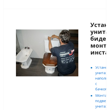
Устан
унита
биде,
монт
инста
Установ
унитаза
напольн
с
бачком
Монтаж
подвесн
унитаза