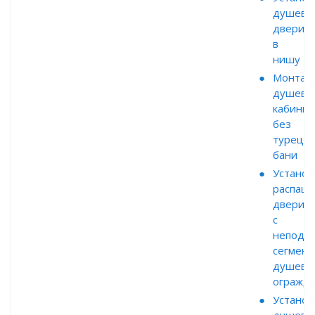
душево
двери
в
нишу
Монтаж
душево
кабины
без
турецк
бани
Установ
распаш
двери
с
неподв
сегмент
душево
огражд
Установ