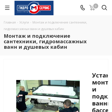
0
Главная
-
Услуги
-
Монтаж и подключение сантехники,
гидромассажных ванн и душевых кабин
Монтаж и подключение
сантехники, гидромассажных
ванн и душевых кабин
Устан
монт
и
подк
ванны
бассе