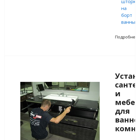
шторки
на
борт
ванны
Подробнее
Устан
санте
и
мебе
для
ванно
комн