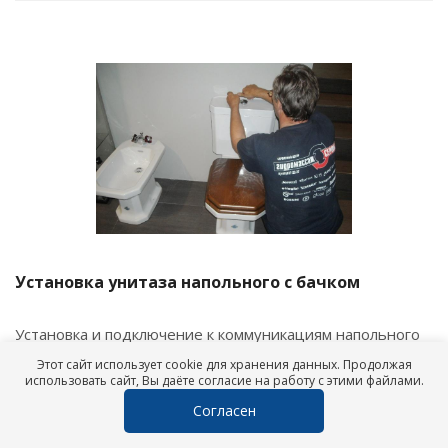
Установка унитаза напольного с бачком
Установка и подключение к коммуникациям напольного
унитаза Villeroy&Boch, Ideal Standard, Gustavsberg, TECE,
Этот сайт использует cookie для хранения данных. Продолжая
Geberit, Laufen, Migliore, , GSI, Keramag, Roca и др.
использовать сайт, Вы даёте согласие на работу с этими файлами.
Согласен
Подробнее