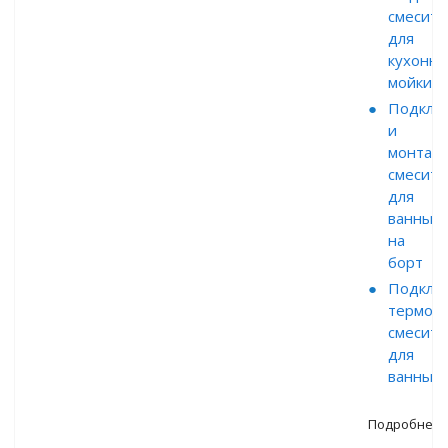
смесите
для
кухонно
мойки
Подклю
и
монтаж
смесите
для
ванны
на
борт
Подклю
термост
смесите
для
ванны
Подробнее