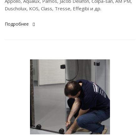
Appollo, Aqualux, Pamos, Jacob Delafon, Colpa-san, AM PM,
Duscholux, KOS, Class, Tresse, Effegibi и др.
Подробнее