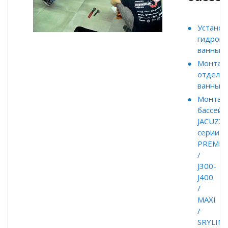
Установ
гидром
ванны
Монтаж
отдель
ванны
Монтаж
бассейн
JACUZZI
серии
PREMI
/
J300-
J400
/
MAXI
/
SRYLINE