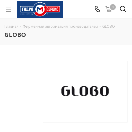
0
Главная
-
Фирменная авторизация производителей
-
GLOBO
GLOBO