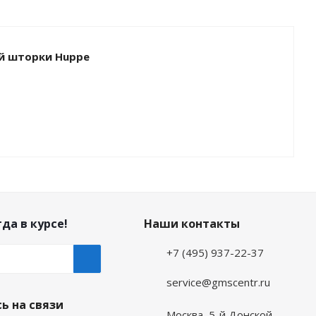
й шторки Huppe
да в курсе!
Наши контакты
+7 (495) 937-22-37
service@gmscentr.ru
ь на связи
Москва
,
5-й Донской