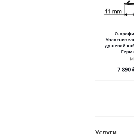
О-профи
Уплотнитель
душевой каб
Герм
М
7 890
Услуги