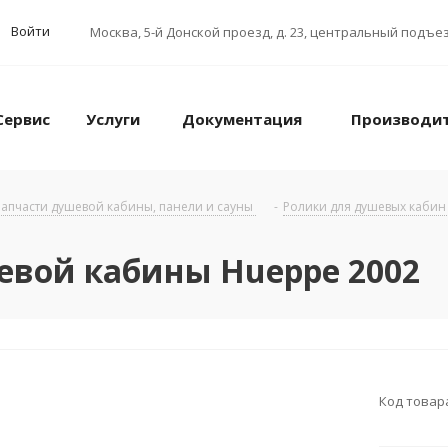
Войти
Москва
,
5-й Донской проезд, д. 23, центральный подъез
Сервис
Услуги
Документация
Производи
апчасти душевой кабины, панели и сауны
-
Ролики для душевых кабин
евой кабины Hueppe 2002
Код товар