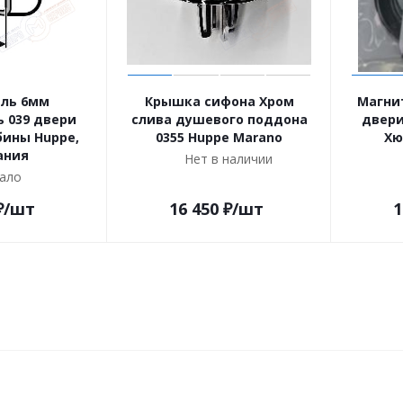
ль 6мм
Крышка сифона Хром
Магни
 039 двери
слива душевого поддона
двери
ины Huppe,
0355 Huppe Marano
Хю
ания
Нет в наличии
ало
₽
/шт
16 450
₽
/шт
1