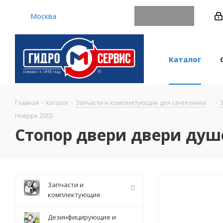
Москва
Каталог
Главная
-
Каталог
-
Запчасти и комплектующие для сантехники
-
З
Hueppe 2002
Стопор двери двери душ
Запчасти и
комплектующие
Дезинфицирующие и