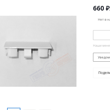
660
₽
Нет в 
Наши менед
Уведом
Подел