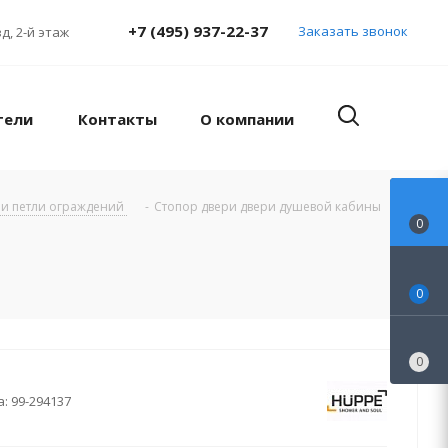
+7 (495) 937-22-37
Заказать звонок
д, 2-й этаж
тели
Контакты
О компании
 и петли ограждений
-
Стопор двери двери душевой кабины
0
0
0
а:
99-294137