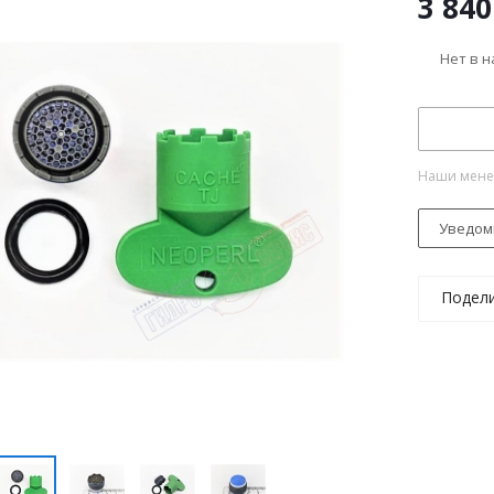
3 840
Нет в 
Наши менед
Уведом
Подел