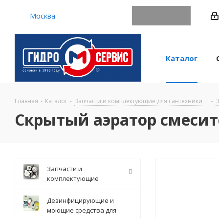
Москва
Каталог
Главная
-
Каталог
-
Запчасти и комплектующие для сантехники
-
З
Скрытый аэратор смесит
Запчасти и
комплектующие
Дезинфицирующие и
моющие средства для