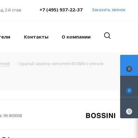
+7 (495) 937-22-37
Заказать звонок
д, 2-й этаж
тели
Контакты
О компании
телей
-
Скрытый аэратор смесителя BOSSINI с ключом
0
0
0
а:
99-809008