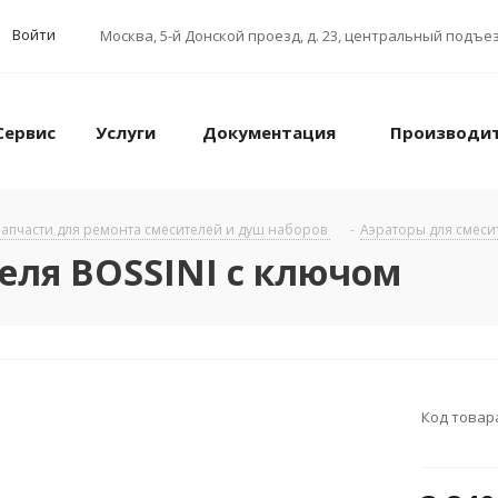
Войти
Москва
,
5-й Донской проезд, д. 23, центральный подъез
Сервис
Услуги
Документация
Производи
апчасти для ремонта смесителей и душ наборов
-
Аэраторы для смеси
еля BOSSINI с ключом
Код товар