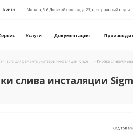
Войти
Москва
,
5-й Донской проезд, д. 23, центральный подъез
Сервис
Услуги
Документация
Производи
апчасти для ремонта унитазов, инсталяций, биде
-
Кнопка слива/смыва
пки слива инсталяции Sigm
Код товар