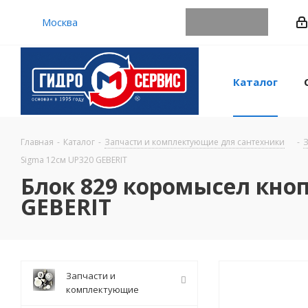
Москва
Каталог
Главная
-
Каталог
-
Запчасти и комплектующие для сантехники
-
З
Sigma 12см UP320 GEBERIT
Блок 829 коромысел кно
GEBERIT
Запчасти и
комплектующие