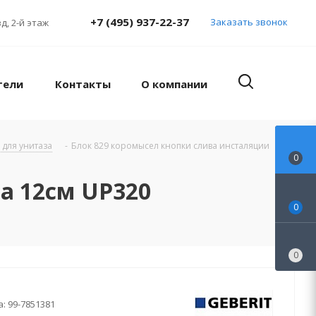
+7 (495) 937-22-37
Заказать звонок
д, 2-й этаж
тели
Контакты
О компании
 для унитаза
-
Блок 829 коромысел кнопки слива инсталяции
0
a 12см UP320
0
0
а:
99-7851381