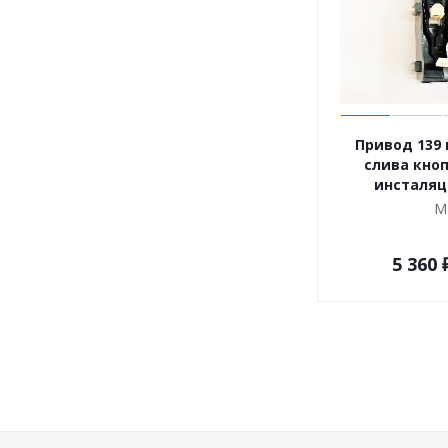
Привод 139
слива кно
инсталяц
М
5 360