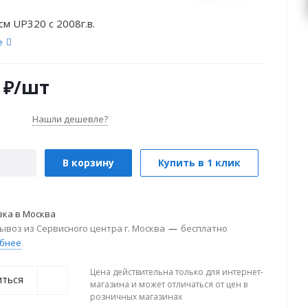
см UP320 с 2008г.в.
е
₽
/шт
Нашли дешевле?
В корзину
Купить в 1 клик
вка в
Москва
ывоз из Сервисного центра г. Москва
—
бесплатно
бнее
Цена действительна только для интернет-
иться
магазина и может отличаться от цен в
розничных магазинах