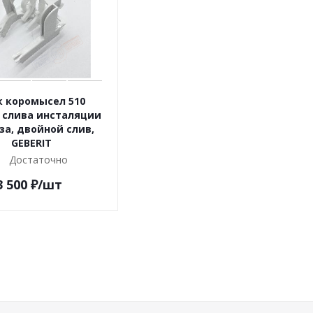
к коромысел 510
 слива инсталяции
за, двойной слив,
GEBERIT
Достаточно
3 500
₽
/шт