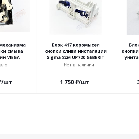
 механизма
Блок 417 коромысел
Бло
пки смыва
кнопки слива инсталяции
кнопки
ии VIEGA
Sigma 8см UP720 GEBERIT
унита
ало
Нет в наличии
₽
/шт
1 750
₽
/шт