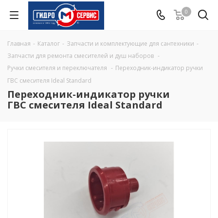
0
Главная
-
Каталог
-
Запчасти и комплектующие для сантехники
-
Запчасти для ремонта смесителей и душ наборов
-
Ручки смесителя и переключателя
-
Переходник-индикатор ручки
ГВС смесителя Ideal Standard
Переходник-индикатор ручки
ГВС смесителя Ideal Standard