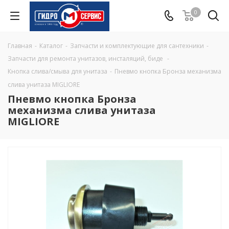
0
Главная
-
Каталог
-
Запчасти и комплектующие для сантехники
-
Запчасти для ремонта унитазов, инсталяций, биде
-
Кнопка слива/смыва для унитаза
-
Пневмо кнопка Бронза механизма
слива унитаза MIGLIORE
Пневмо кнопка Бронза
механизма слива унитаза
MIGLIORE