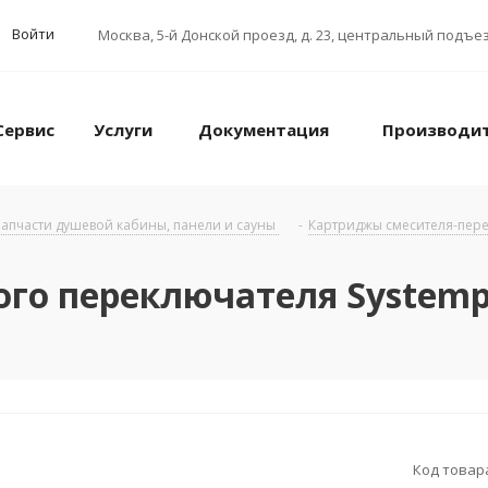
Войти
Москва
,
5-й Донской проезд, д. 23, центральный подъез
Сервис
Услуги
Документация
Производи
апчасти душевой кабины, панели и сауны
-
Картриджы смесителя-пер
о переключателя Systemp
Код товар