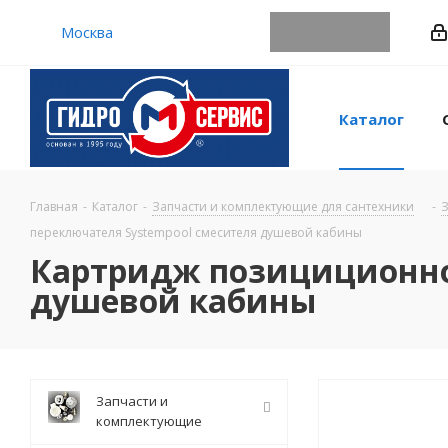
Москва
Каталог
Главная
-
Каталог
-
Запчасти и комплектующие для сантехники
-
З
переключателя Systempool смесителя душевой кабины
Картридж позициционног
душевой кабины
Запчасти и
комплектующие