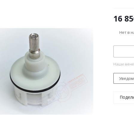
16 85
Нет в 
Наши менед
Уведом
Подел