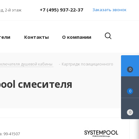
+7 (495) 937-22-37
Заказать звонок
д, 2-й этаж
тели
Контакты
О компании
еключателя душевой кабины
-
Картридж позициционного
0
ool смесителя
0
0
а:
99-41507