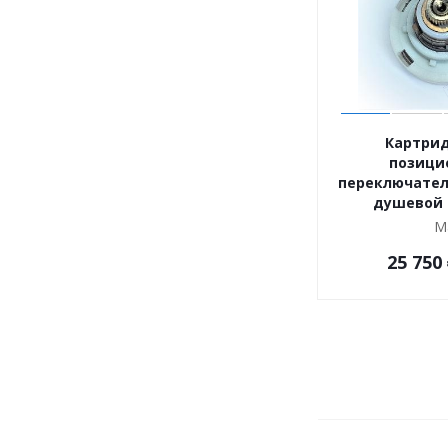
Картрид
позици
переключател
душевой 
М
25 750