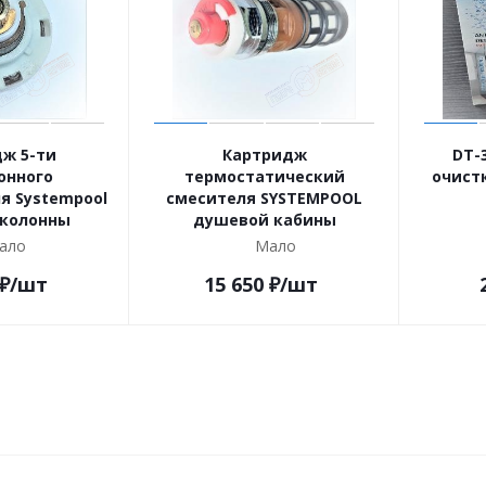
ж 5-ти
Картридж
DT-
онного
термостатический
очист
я Systempool
смесителя SYSTEMPOOL
колонны
душевой кабины
ало
Мало
₽
/шт
15 650
₽
/шт