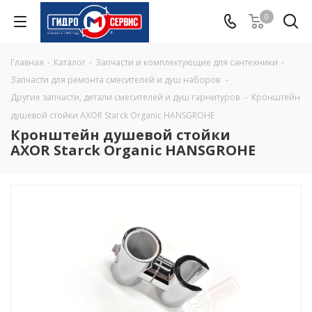
0
Главная
-
Каталог
-
Запчасти и комплектующие для сантехники
-
Запчасти для ремонта смесителей и душ наборов
-
Другие запчасти, детали смесителей и душ гарнитуров
-
Кронштейн
душевой стойки AXOR Starck Organic HANSGROHE
Кронштейн душевой стойки
AXOR Starck Organic HANSGROHE