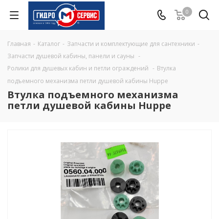
0
Главная
-
Каталог
-
Запчасти и комплектующие для сантехники
-
Запчасти душевой кабины, панели и сауны
-
Ролики для душевых кабин и петли ограждений
-
Втулка
подъемного механизма петли душевой кабины Huppe
Втулка подъемного механизма
петли душевой кабины Huppe