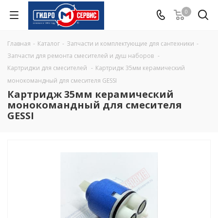
0
Главная
-
Каталог
-
Запчасти и комплектующие для сантехники
-
Запчасти для ремонта смесителей и душ наборов
-
Картриджи для смесителей
-
Картридж 35мм керамический
монокомандный для смесителя GESSI
Картридж 35мм керамический
монокомандный для смесителя
GESSI