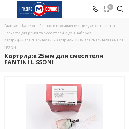
0
Главная
-
Каталог
-
Запчасти и комплектующие для сантехники
-
Запчасти для ремонта смесителей и душ наборов
-
Картриджи для смесителей
-
Картридж 25мм для смесителя FANTINI
LISSONI
Картридж 25мм для смесителя
FANTINI LISSONI