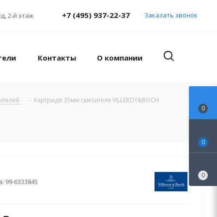
+7 (495) 937-22-37
Заказать звонок
д, 2-й этаж
тели
Контакты
О компании
сителей
-
Картридж 25мм смесителя VILLEROY&BOCH
0
0
0
а:
99-6333845