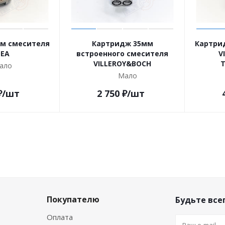
м смесителя
Картридж 35мм
Картри
EA
встроенного смесителя
V
VILLEROY&BOCH
T
ало
Мало
₽
/шт
2 750
₽
/шт
Покупателю
Будьте всег
Оплата