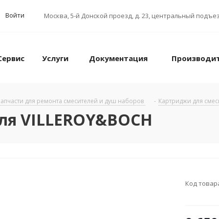
Войти
Москва
,
5-й Донской проезд, д. 23, центральный подъез
Сервис
Услуги
Документация
Производи
апчасти для ремонта смесителей и душ наборов
-
Картриджи для сме
ля VILLEROY&BOCH
Код товар