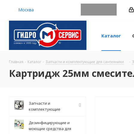
Москва
Каталог
Главная
-
Каталог
-
Запчасти и комплектующие для сантехники
-
З
Картридж 25мм смесите
Запчасти и
комплектующие
Дезинфицирующие и
моющие средства для