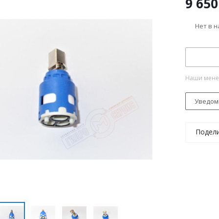
9 650
Нет в 
Наши менед
Уведом
Подел