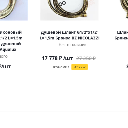
ликоновый
Душевой шланг G1/2"х1/2"
Шлан
1/2 L=1.5m
L=1,5m Бронза BZ NICOLAZZI
Бронз
 душевой
Нет в наличии
Aqualux
ого
17 778
₽
/шт
27 350
₽
₽
/шт
Экономия
9 572
₽