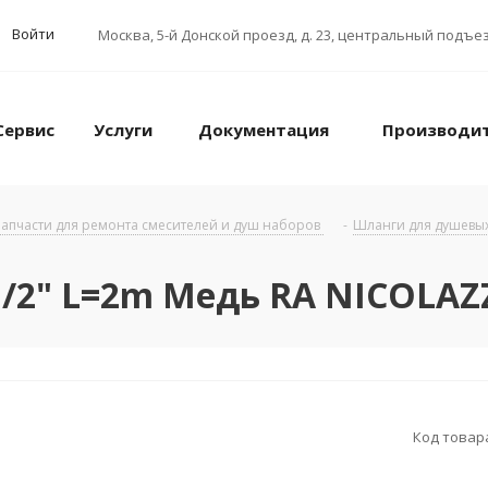
Войти
Москва
,
5-й Донской проезд, д. 23, центральный подъез
Сервис
Услуги
Документация
Производи
апчасти для ремонта смесителей и душ наборов
-
Шланги для душевых
/2" L=2m Медь RA NICOLAZ
Код товар