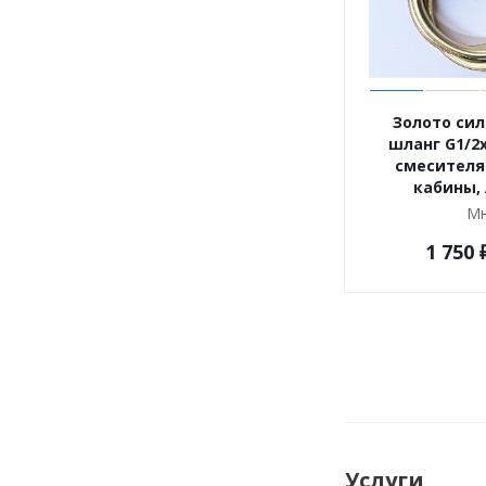
Золото си
шланг G1/2x
смесителя
кабины, 
Мн
1 750
Услуги