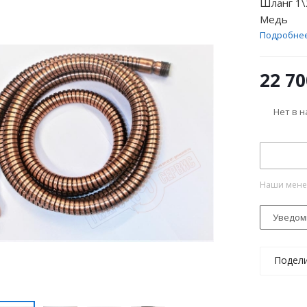
Шланг 1\
Медь
Подробне
22 70
Нет в 
Наши менед
Уведом
Подел