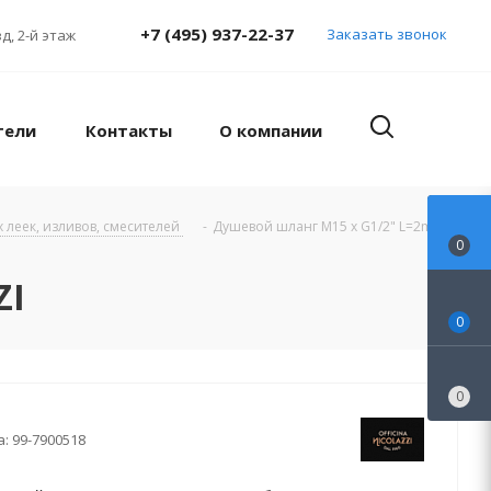
+7 (495) 937-22-37
Заказать звонок
д, 2-й этаж
тели
Контакты
О компании
 леек, изливов, смесителей
-
Душевой шланг M15 x G1/2" L=2m
0
ZI
0
0
а:
99-7900518