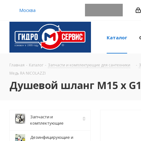
Москва
Каталог
Главная
-
Каталог
-
Запчасти и комплектующие для сантехники
-
З
Медь RA NICOLAZZI
Душевой шланг M15 x G1
Запчасти и
комплектующие
Дезинфицирующие и