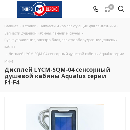
0
Главная
-
Каталог
-
Запчасти и комплектующие для сантехники
-
Запчасти душевой кабины, панели и сауны
-
Пульт управления, электро блок, электрооборудование душевых
кабин
-
Дисплей LYCM-SQM-04 сенсорный душевой кабины Aqualux серии
F1-F4
Дисплей LYCM-SQM-04 сенсорный
душевой кабины Aqualux серии
F1-F4