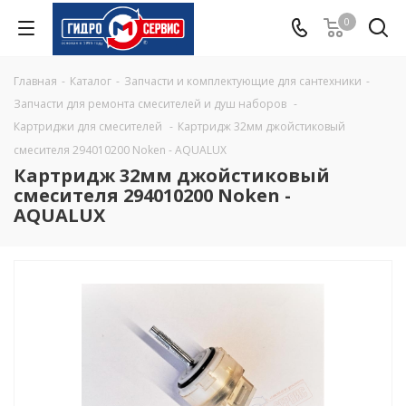
0
Главная
-
Каталог
-
Запчасти и комплектующие для сантехники
-
Запчасти для ремонта смесителей и душ наборов
-
Картриджи для смесителей
-
Картридж 32мм джойстиковый
смесителя 294010200 Noken - AQUALUX
Картридж 32мм джойстиковый
смесителя 294010200 Noken -
AQUALUX