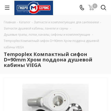
0
Главная
-
Каталог
-
Запчасти и комплектующие для сантехники
-
Запчасти душевой кабины, панели и сауны
-
Душевые трапы, лотки, каналы, сифоны и комплектующие
-
Tempoplex Компактный сифон D=90mm Хром поддона душевой
кабины VIEGA
Tempoplex Компактный сифон
D=90mm Хром поддона душевой
кабины VIEGA