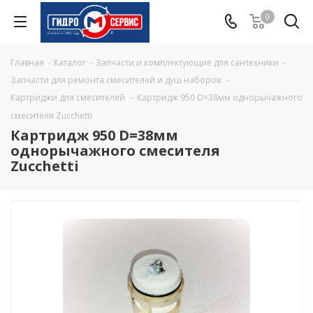
0
Главная
-
Каталог
-
Запчасти и комплектующие для сантехники
-
Запчасти для ремонта смесителей и душ наборов
-
Картриджи для смесителей
-
Картридж 950 D=38мм однорычажного
смесителя Zucchetti
Картридж 950 D=38мм
однорычажного смесителя
Zucchetti