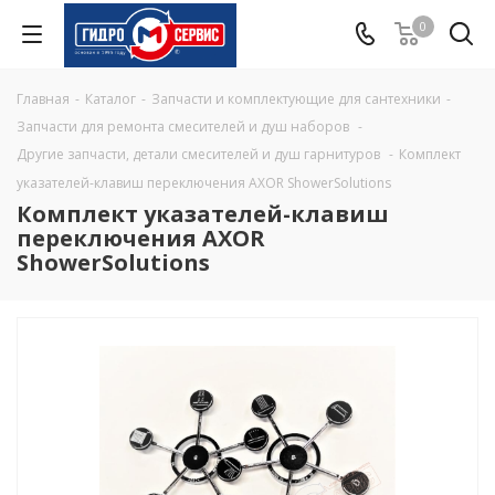
0
Главная
-
Каталог
-
Запчасти и комплектующие для сантехники
-
Запчасти для ремонта смесителей и душ наборов
-
Другие запчасти, детали смесителей и душ гарнитуров
-
Комплект
указателей-клавиш переключения AXOR ShowerSolutions
Комплект указателей-клавиш
переключения AXOR
ShowerSolutions