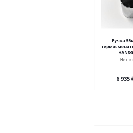
Ручка 55
термосмесите
HANSG
Нет в
6 935