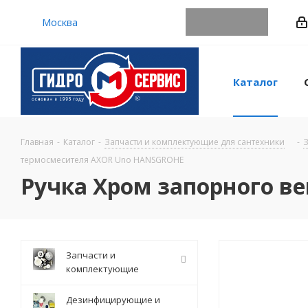
Москва
Каталог
Главная
-
Каталог
-
Запчасти и комплектующие для сантехники
-
З
термосмесителя AXOR Uno HANSGROHE
Ручка Хром запорного 
Запчасти и
комплектующие
Дезинфицирующие и