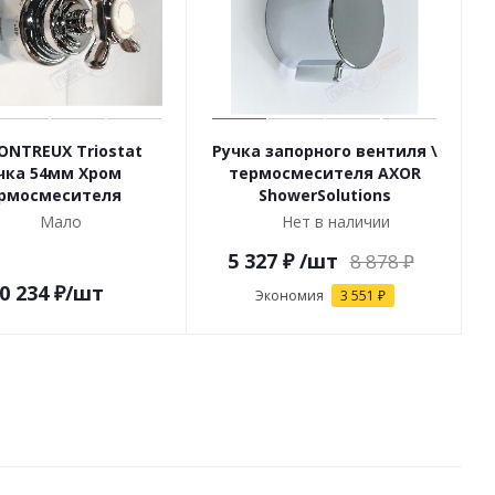
ONTREUX Triostat
Ручка запорного вентиля \
чка 54мм Хром
термосмесителя AXOR
рмосмесителя
ShowerSolutions
Мало
Нет в наличии
5 327
₽
/шт
8 878
₽
0 234
₽
/шт
Экономия
3 551
₽