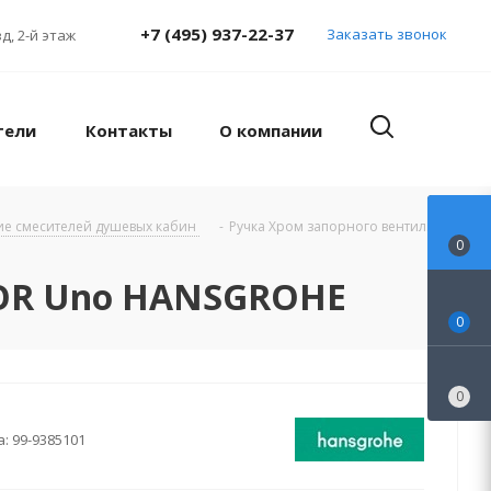
+7 (495) 937-22-37
Заказать звонок
д, 2-й этаж
тели
Контакты
О компании
ие смесителей душевых кабин
-
Ручка Хром запорного вентиля
0
XOR Uno HANSGROHE
0
0
а:
99-9385101