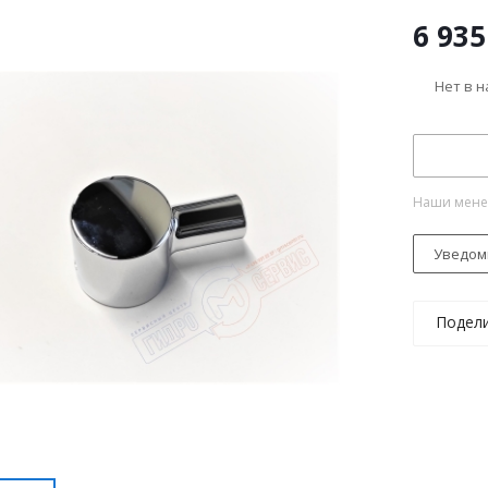
6 935
Нет в 
Наши менед
Уведом
Подел