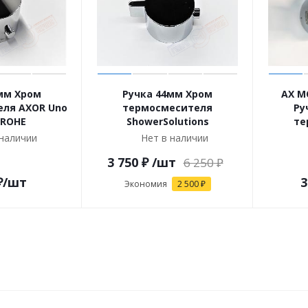
мм Хром
Ручка 44мм Хром
AX M
ля AXOR Uno
термосмесителя
Ру
ROHE
ShowerSolutions
те
 наличии
Нет в наличии
3 750
₽
/шт
6 250
₽
₽
/шт
3
Экономия
2 500
₽