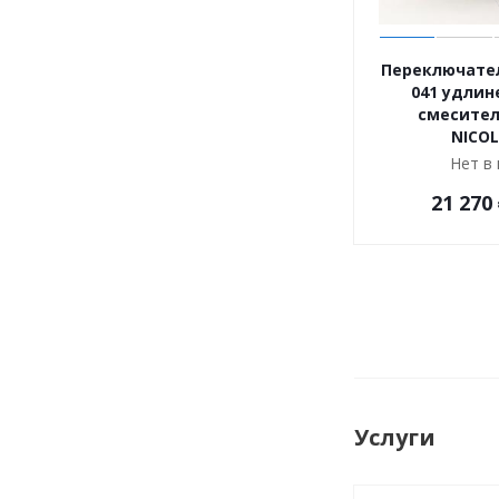
Переключате
041 удлин
смесител
NICOL
Нет в
21 270
Услуги