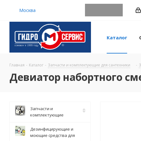
Москва
Каталог
Главная
-
Каталог
-
Запчасти и комплектующие для сантехники
-
З
Девиатор набортного см
Запчасти и
комплектующие
Дезинфицирующие и
моющие средства для