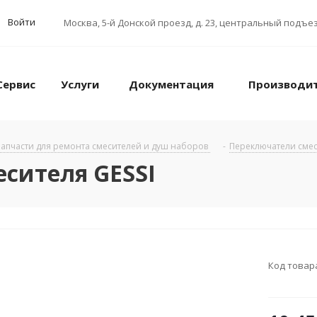
Войти
Москва
,
5-й Донской проезд, д. 23, центральный подъез
Сервис
Услуги
Документация
Производи
апчасти для ремонта смесителей и душ наборов
-
Переключатели смес
есителя GESSI
Код товар