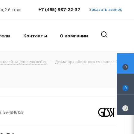
+7 (495) 937-22-37
Заказать звонок
д, 2-й этаж
тели
Контакты
О компании
ителей на душевую лейку
-
Девиатор набортного смесителя GESSI
0
0
0
а:
99-4846159