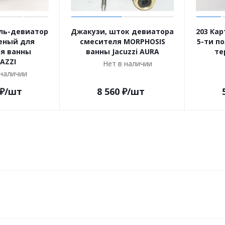
ль-девиатор
Джакузи, шток девиатора
203 Ка
еный для
смесителя MORPHOSIS
5-ти п
я ванны
ванны Jacuzzi AURA
те
AZZI
Нет в наличии
 наличии
₽
/шт
8 560
₽
/шт