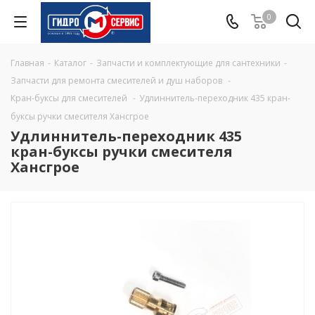
0
Главная
-
Каталог
-
Запчасти и комплектующие для сантехники
-
Запчасти для ремонта смесителей и душ наборов
-
Кран-буксы для смесителей
-
Удлиннитель-переходник 435 кран-
буксы ручки смесителя Хансгрое
Удлиннитель-переходник 435
кран-буксы ручки смесителя
Хансгрое