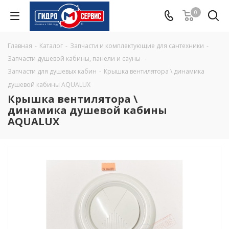
0
Главная
-
Каталог
-
Запчасти и комплектующие для сантехники
-
Запчасти душевой кабины, панели и сауны
-
Запчасти для душевых кабин
-
Крышка вентилятора \ динамика
душевой кабины AQUALUX
Крышка вентилятора \
динамика душевой кабины
AQUALUX