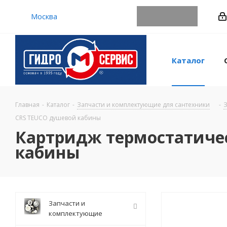
Москва
Каталог
Главная
-
Каталог
-
Запчасти и комплектующие для сантехники
-
З
CRS TEUCO душевой кабины
Картридж термостатичес
кабины
Запчасти и
комплектующие