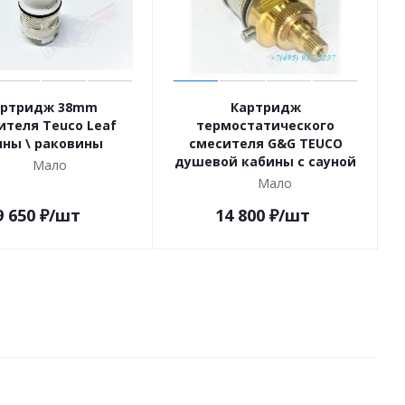
артридж 38mm
Картридж
К
ителя Teuco Leaf
термостатического
нны \ раковины
смесителя G&G TEUCO
душевой кабины с сауной
Мало
Мало
9 650
₽
/шт
14 800
₽
/шт