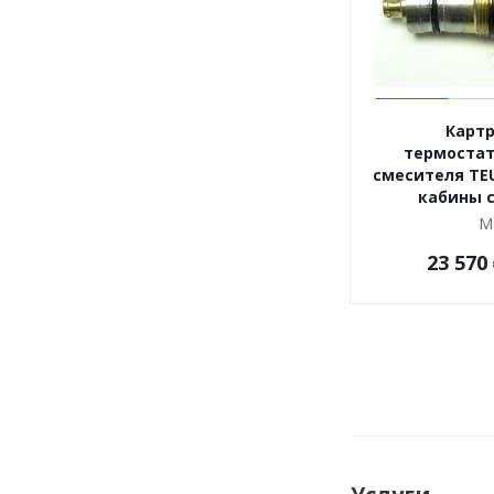
Карт
термостат
смесителя TE
кабины с
М
23 570