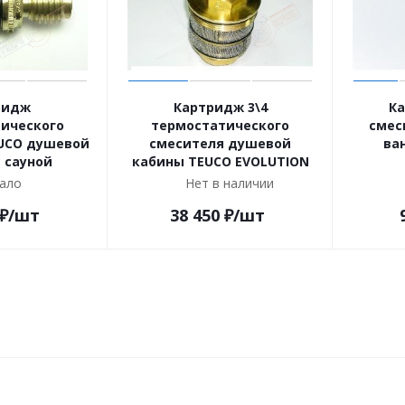
ридж
Картридж 3\4
К
ического
термостатического
смес
UCO душевой
смесителя душевой
ва
 сауной
кабины TEUCO EVOLUTION
ало
Нет в наличии
₽
/шт
38 450
₽
/шт