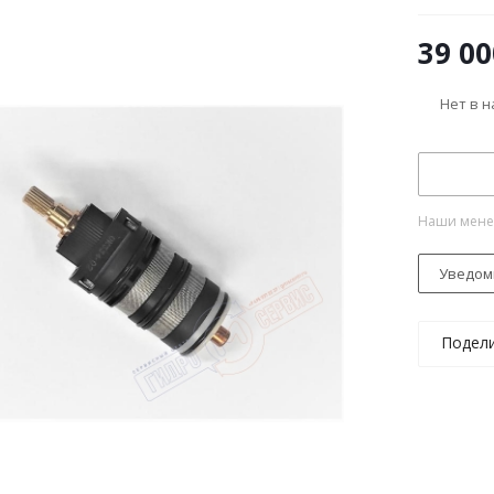
39 00
Нет в 
Наши менед
Уведом
Подел