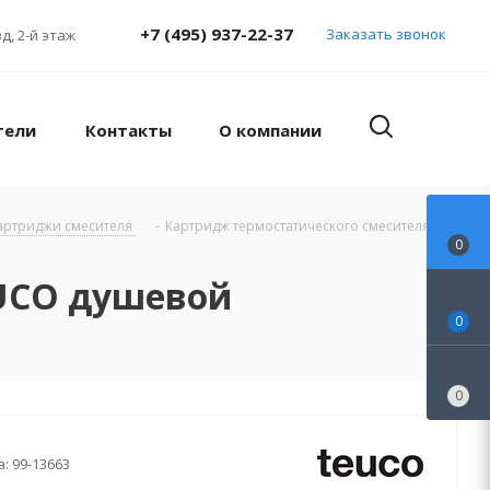
+7 (495) 937-22-37
Заказать звонок
д, 2-й этаж
тели
Контакты
О компании
артриджи смесителя
-
Картридж термостатического смесителя '10
0
EUCO душевой
0
0
а:
99-13663