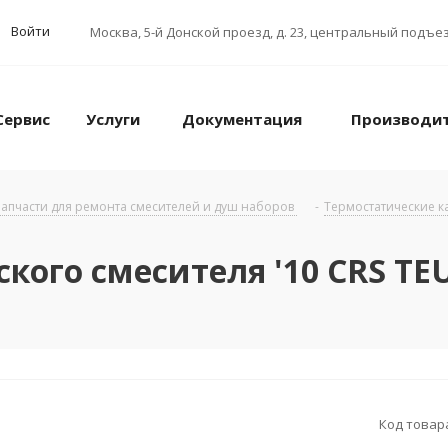
Войти
Москва
,
5-й Донской проезд, д. 23, центральный подъез
Сервис
Услуги
Документация
Производи
апчасти для ремонта смесителей и душ наборов
-
Термостатические к
кого смесителя '10 CRS T
Код товар