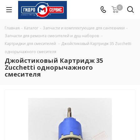
0
Главная
-
Каталог
-
Запчасти и комплектующие для сантехники
-
Запчасти для ремонта смесителей и душ наборов
-
Картриджи для смесителей
-
Джойстиковый Картридж 35 Zucchetti
однорычажного смесителя
Джойстиковый Картридж 35
Zucchetti однорычажного
смесителя