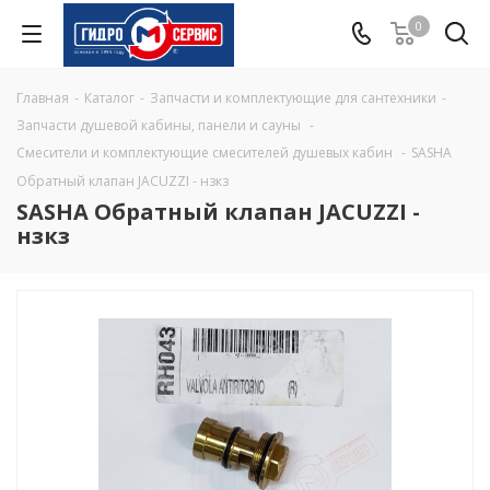
0
Главная
-
Каталог
-
Запчасти и комплектующие для сантехники
-
Запчасти душевой кабины, панели и сауны
-
Смесители и комплектующие смесителей душевых кабин
-
SASHA
Обратный клапан JACUZZI - нзкз
SASHA Обратный клапан JACUZZI -
нзкз