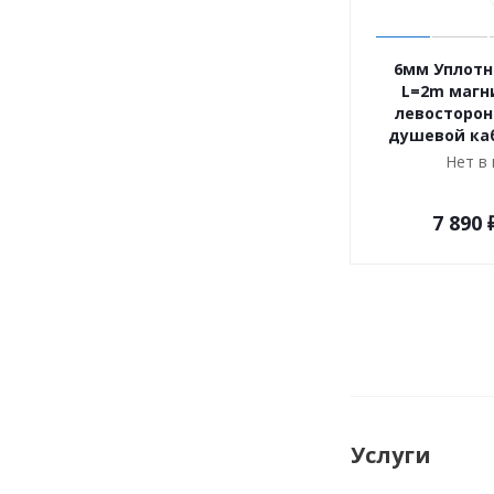
6мм Уплотн
L=2m магн
левосторон
душевой ка
Нет в
7 890
Услуги