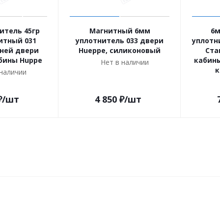
итель 45гр
Магнитный 6мм
6м
итный 031
уплотнитель 033 двери
уплотн
ней двери
Hueppe, силиконовый
Ста
бины Huppe
кабины
Нет в наличии
к
 наличии
₽
/шт
4 850
₽
/шт