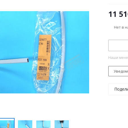
11 51
Нет в 
Наши менед
Уведом
Подел