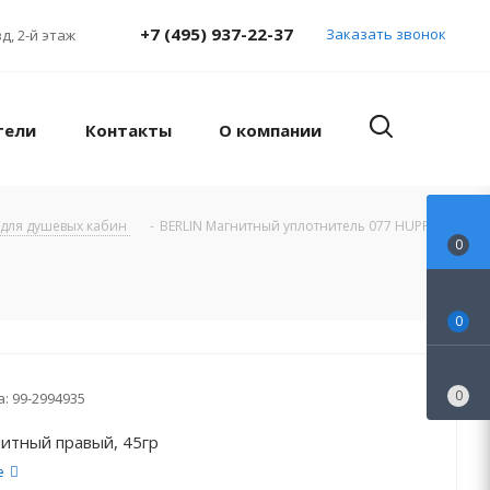
+7 (495) 937-22-37
Заказать звонок
д, 2-й этаж
тели
Контакты
О компании
 для душевых кабин
-
BERLIN Магнитный уплотнитель 077 HUPPE
0
0
0
а:
99-2994935
нитный правый, 45гр
е