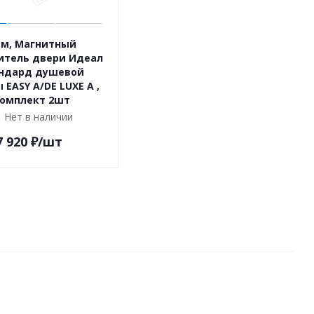
м, Магнитный
итель двери Идеал
ндард душевой
 EASY A/DE LUXE A ,
омплект 2шт
Нет в наличии
7 920
₽
/шт