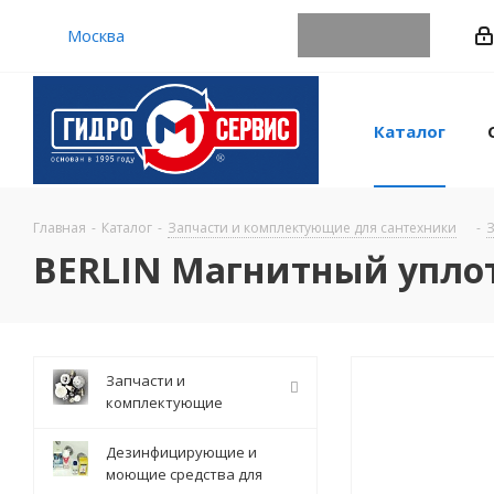
Москва
Каталог
Главная
-
Каталог
-
Запчасти и комплектующие для сантехники
-
З
BERLIN Магнитный упло
Запчасти и
комплектующие
Дезинфицирующие и
моющие средства для