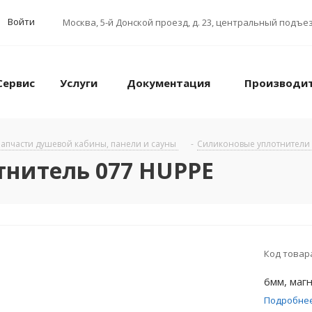
Войти
Москва
,
5-й Донской проезд, д. 23, центральный подъез
Сервис
Услуги
Документация
Производи
апчасти душевой кабины, панели и сауны
-
Силиконовые уплотнители
тнитель 077 HUPPE
Код товар
6мм, маг
Подробне