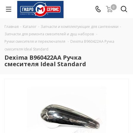
0
Главная
-
Каталог
-
Запчасти и комплектующие для сантехники
-
Запчасти для ремонта смесителей и душ наборов
-
Ручки смесителя и переключателя
-
Dexima B960422AA Ручка
смесителя Ideal Standard
Dexima B960422AA Ручка
смесителя Ideal Standard