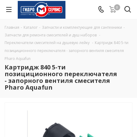
0
Главная
-
Каталог
-
Запчасти и комплектующие для сантехники
-
Запчасти для ремонта смесителей и душ наборов
-
Переключатели смесителей на душевую лейку
-
Картридж 840 5-ти
позициционного переключателя - запорного вентиля смесителя
Pharo Aquafun
Картридж 840 5-ти
позициционного переключателя
- запорного вентиля смесителя
Pharo Aquafun