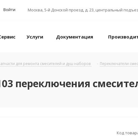
Войти
Москва
,
5-й Донской проезд, д. 23, центральный подъез
Сервис
Услуги
Документация
Производи
апчасти для ремонта смесителей и душ наборов
-
Переключатели смес
103 переключения смесител
Код товар