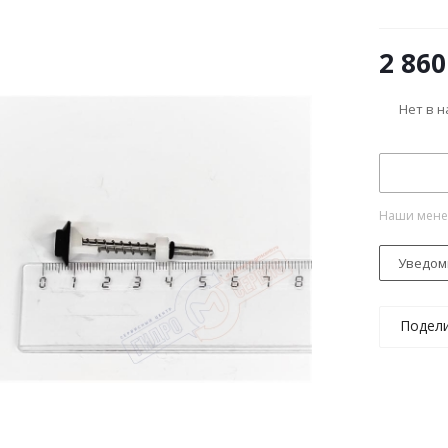
2 860
Нет в 
Наши менед
Уведом
Подел