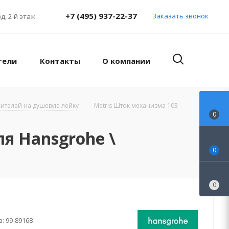
+7 (495) 937-22-37
Заказать звонок
д, 2-й этаж
тели
Контакты
О компании
ителей на душевую лейку
-
Metris Шток механизма 103
0
я Hansgrohe \
0
0
а:
99-89168