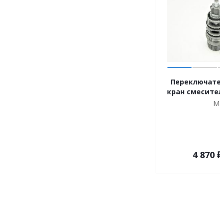
Переключате
кран смесите
М
4 870