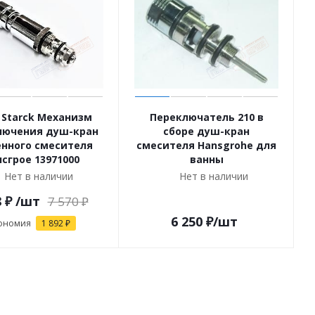
 Starck Механизм
Переключатель 210 в
лючения душ-кран
сборе душ-кран
енного смесителя
смесителя Hansgrohe для
нсгрое 13971000
ванны
Нет в наличии
Нет в наличии
8
₽
/шт
7 570
₽
6 250
₽
/шт
ономия
1 892
₽