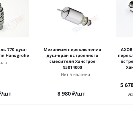
ль 770 душ-
Механизм переключения
AXOR
ля Hansgrohe
душ-кран встроенного
перек
смесителя Хансгрое
встр
ало
95014000
Ха
Нет в наличии
5 67
₽
/шт
8 980
₽
/шт
Эк