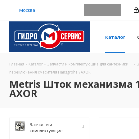
Москва
Каталог
Главная
-
Каталог
-
Запчасти и комплектующие для сантехники
-
З
переключения смесителя Hansgrohe \ AXOR
Metris Шток механизма 
AXOR
Запчасти и
комплектующие