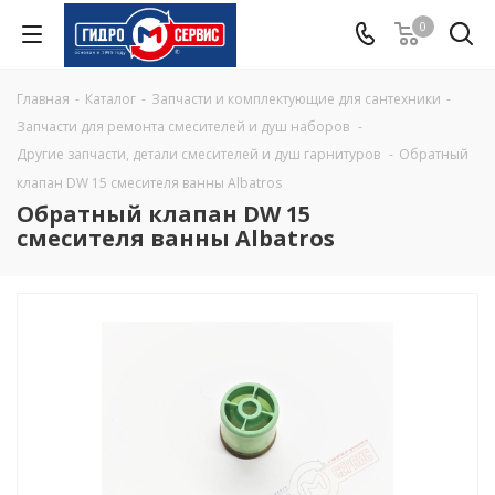
0
Главная
-
Каталог
-
Запчасти и комплектующие для сантехники
-
Запчасти для ремонта смесителей и душ наборов
-
Другие запчасти, детали смесителей и душ гарнитуров
-
Обратный
клапан DW 15 смесителя ванны Albatros
Обратный клапан DW 15
смесителя ванны Albatros