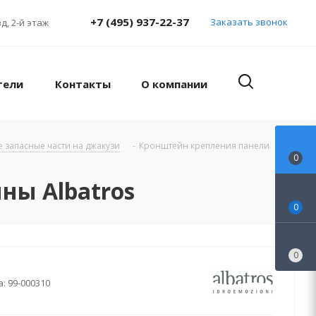
+7 (495) 937-22-37
Заказать звонок
д, 2-й этаж
тели
Контакты
О компании
е запасные части на джакузи
-
Кронштейн крепления панели
0
ны Albatros
0
0
а:
99-000310