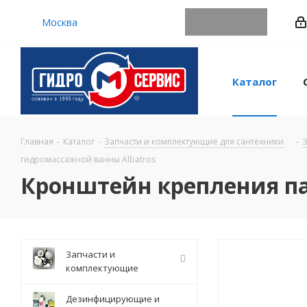
Москва
Каталог
Главная
-
Каталог
-
Запчасти и комплектующие для сантехники
-
З
гидромассажной ванны Albatros
Кронштейн крепления па
Запчасти и
комплектующие
Дезинфицирующие и