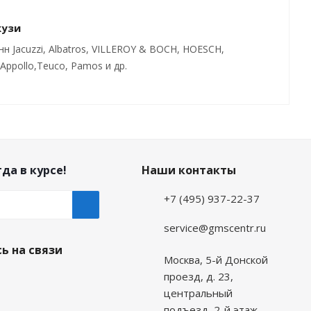
кузи
 Jacuzzi, Albatros, VILLEROY & BOCH, HOESCH,
ppollo,Teuco, Pamos и др.
да в курсе!
Наши контакты
+7 (495) 937-22-37
service@gmscentr.ru
ь на связи
Москва
,
5-й Донской
проезд, д. 23,
центральный
подъезд, 2-й этаж