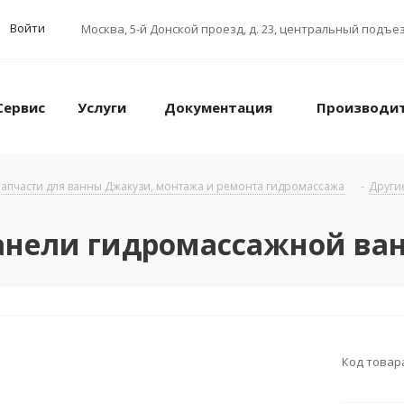
Войти
Москва
,
5-й Донской проезд, д. 23, центральный подъез
Сервис
Услуги
Документация
Производи
апчасти для ванны Джакузи, монтажа и ремонта гидромассажа
-
Други
нели гидромассажной ван
Код товар