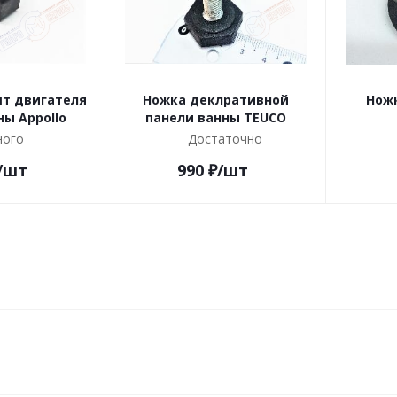
шт двигателя
Ножка деклративной
Нож
помпы ванны Appollo
панели ванны TEUCO
ого
Достаточно
/шт
990
₽
/шт