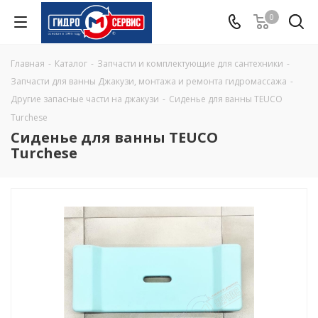
0
Главная
-
Каталог
-
Запчасти и комплектующие для сантехники
-
Запчасти для ванны Джакузи, монтажа и ремонта гидромассажа
-
Другие запасные части на джакузи
-
Сиденье для ванны TEUCO
Turchese
Сиденье для ванны TEUCO
Turchese